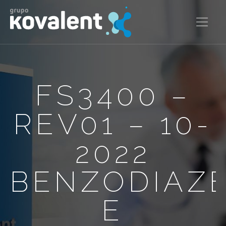
FS3400 –
REV01 – 10-
2022
BENZODIAZE
E