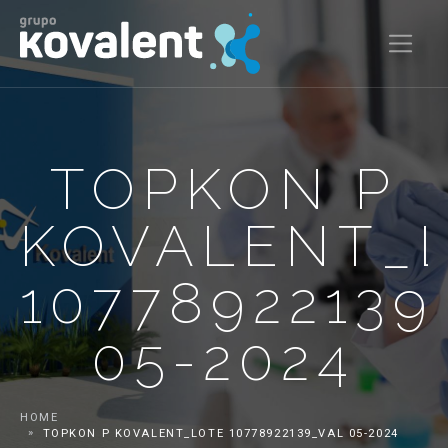
TOPKON P
KOVALENT_
1077892213
05-2024
HOME
TOPKON P KOVALENT_LOTE 10778922139_VAL 05-2024