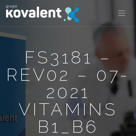
FS3181 –
REV02 – 07-
2021
VITAMINS
B1_B6