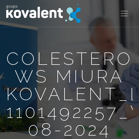
COLESTERO
WS MIURA
KOVALENT_
1101492257_
08-2024