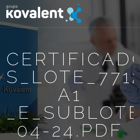
CERTIFICAD
S_LOTE_771
A1
_E_SUBLOTE
04-24.PDF