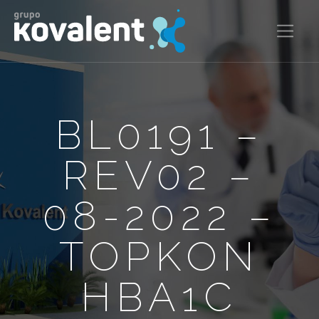
BL0191 –
REV02 –
08-2022 –
TOPKON
HBA1C