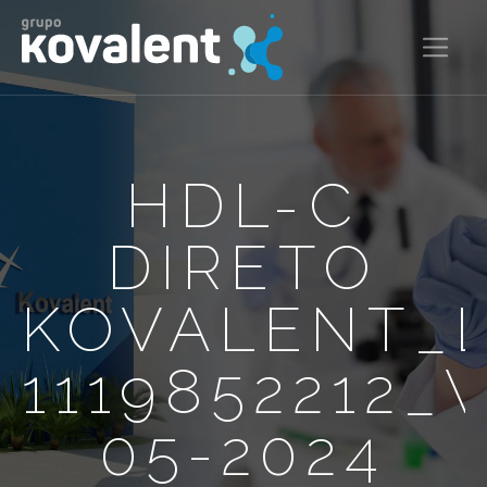
HDL-C
DIRETO
KOVALENT_
1119852212_
05-2024