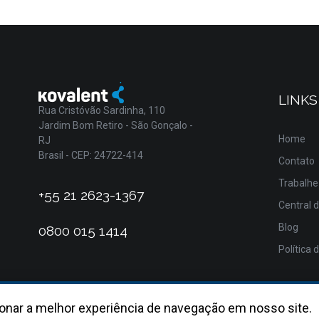
LINKS
Rua Cristóvão Sardinha, 110
Jardim Bom Retiro - São Gonçalo -
Home
RJ
Brasil - CEP: 24722-414
Contato
Trabalhe
+55 21 2623-1367
Central 
Blog
0800 015 1414
Política 
onar a melhor experiência de navegação em nosso site.