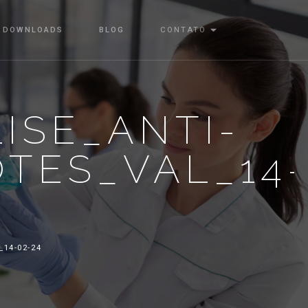
DOWNLOADS
BLOG
CONTATO
ISE_ANTI-
OTES_VAL_14
14-02-24