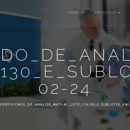
HOME
PRODUTOS
ADO_DE_ANAL
6130_E_SUBL
02-24
CERTIFICADO_DE_ANALISE_ANTI-A1_LOTE_116130_E_SUBLOTES_VAL_