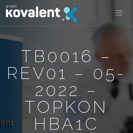
TB0016 –
REV01 – 05-
2022 –
TOPKON
HBA1C