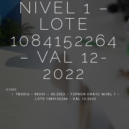
NIVEL 1 –
LOTE
1084152264
– VAL 12-
2022
HOME
TB0016 – REV01 – 05-2022 – TOPKON HBA1C NIVEL 1 –
LOTE 1084152264 – VAL 12-2022