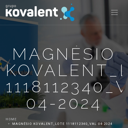
MAGNÉSIO
KOVALENT_
1118112340_
04-2024
HOME
MAGNÉSIO KOVALENT_LOTE 1118112340_VAL 04-2024