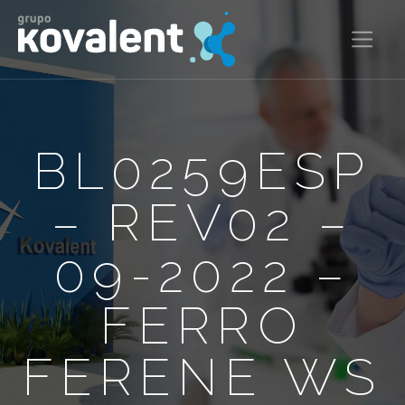
BL0259ESP
– REV02 –
09-2022 –
FERRO
FERENE WS