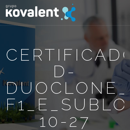
CERTIFICAD
D-
DUOCLONE_7
F1_E_SUBLO
10-27