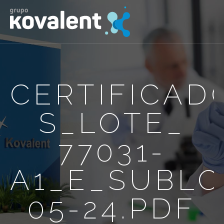
CERTIFICAD
S_LOTE_
77031-
A1_E_SUBLO
05-24.PDF