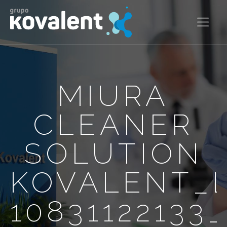
MIURA
CLEANER
SOLUTION
KOVALENT_
10831122133