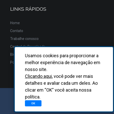
LINKS RÁPIDOS
Home
Contato
Trabalhe conosco
Central de Downloads
Blog
Usamos cookies para proporcionar a
melhor experiência de navegação em
Política de Privacidade
nosso site.
Clicando aqui
, você pode ver mais
detalhes e avaliar cada um deles. Ao
clicar em “OK” você aceita nossa
política.
GRUPO BIOSYS KOVALENT |
2026
OK
Desenvolvido
pela
Asterisco