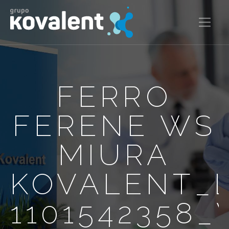
FERRO
FERENE WS
MIURA
KOVALENT_
1101542358_