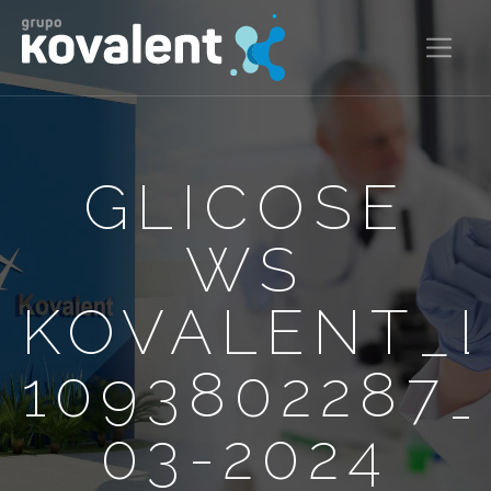
GLICOSE
WS
KOVALENT_
1093802287
03-2024