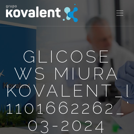
GLICOSE
WS MIURA
KOVALENT_
1101662262_
03-2024