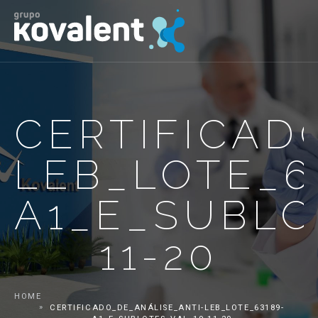
CERTIFICAD
LEB_LOTE_6
A1_E_SUBLO
11-20
HOME
CERTIFICADO_DE_ANÁLISE_ANTI-LEB_LOTE_63189-