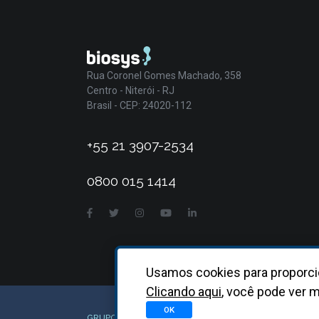
Rua Coronel Gomes Machado, 358
Centro - Niterói - RJ
Brasil - CEP: 24020-112
+55 21 3907-2534
0800 015 1414
Usamos cookies para proporci
Clicando aqui
, você pode ver m
OK
GRUPO BIOSYS KOVALENT |
2026