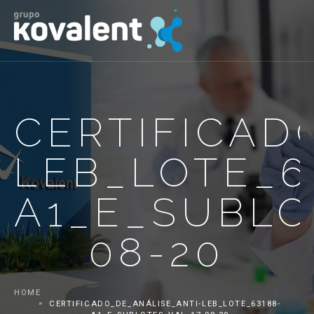
CERTIFICAD
LEB_LOTE_6
A1_E_SUBLO
08-20
HOME
CERTIFICADO_DE_ANÁLISE_ANTI-LEB_LOTE_63188-