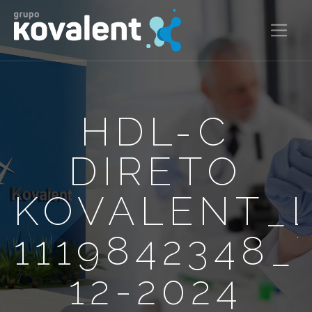
HDL-C
DIRETO
KOVALENT_
1119842348_
12-2024