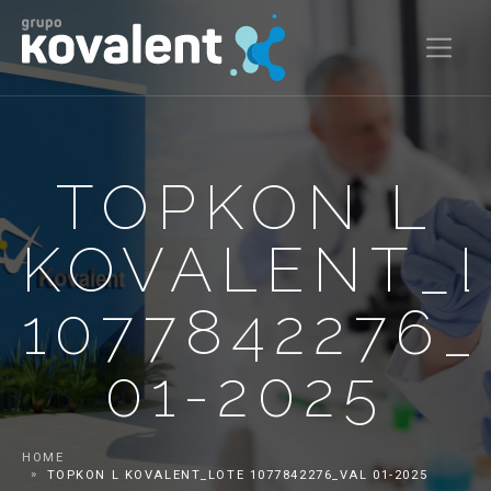
TOPKON L
KOVALENT_
1077842276
01-2025
HOME
TOPKON L KOVALENT_LOTE 1077842276_VAL 01-2025