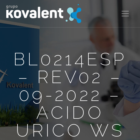
BL0214ESP
– REV02 –
09-2022 –
ACIDO
URICO WS