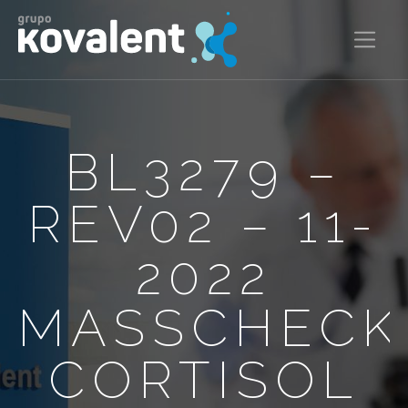
BL3279 –
REV02 – 11-
2022
MASSCHECK
CORTISOL