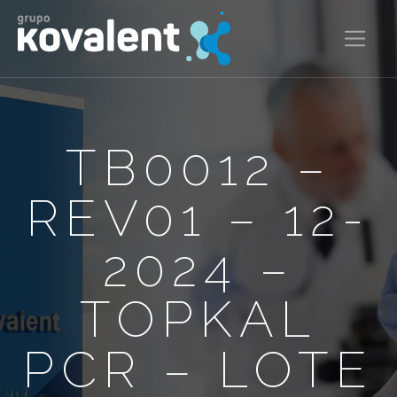
TB0012 –
REV01 – 12-
2024 –
TOPKAL
PCR – LOTE