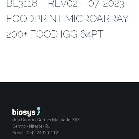
BL3118 – REV02 – 07-2023 –
FOODPRINT MICROARRAY
200+ FOOD IGG 64PT
Rua Coronel Gomes Machado, 358
Centro - Niterói - RJ
Brasil - CEP: 24020-112