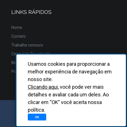
LINKS RÁPIDOS
Home
Contato
Trabalhe conosco
Central de Downloads
Blog
Usamos cookies para proporcionar a
melhor experiência de navegação em
Política de Privacidade
nosso site.
Clicando aqui
, você pode ver mais
detalhes e avaliar cada um deles. Ao
clicar em “OK” você aceita nossa
política.
GRUPO BIOSYS KOVALENT |
2026
OK
Desenvolvido
pela
Asterisco