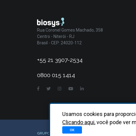
Rua Coronel Gomes Machado, 358
Centro - Niterói - RJ
Brasil - CEP: 24020-112
+55 21 3907-2534
0800 015 1414
Usamos cookies para proporci
Clicando aqui
, você pode ver m
OK
GRUPO BIOSYS KOVALENT |
2026