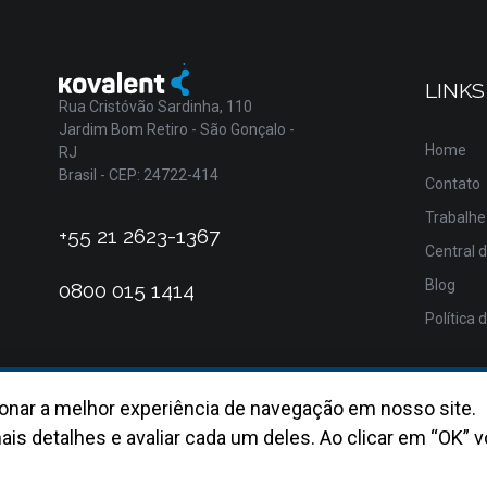
LINKS
Rua Cristóvão Sardinha, 110
Jardim Bom Retiro - São Gonçalo -
Home
RJ
Brasil - CEP: 24722-414
Contato
Trabalhe
+55 21 2623-1367
Central 
Blog
0800 015 1414
Política 
onar a melhor experiência de navegação em nosso site.
ais detalhes e avaliar cada um deles. Ao clicar em “OK” v