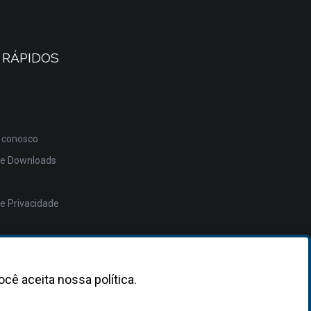
 RÁPIDOS
 conosco
de Downloads
de Privacidade
ocê aceita nossa política.
Desenvolvido
pela
Asterisco