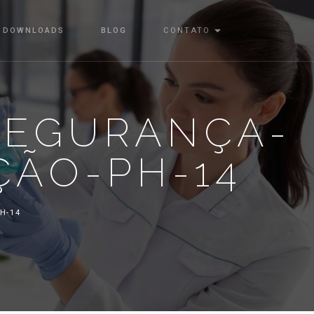
DOWNLOADS
BLOG
CONTATO
-SEGURANÇA-
ÃO-PH-14
H-14