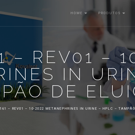
HOME
PRODUTOS
1 – REV01 – 1
INES IN URIN
PÃO DE ELU
161 – REV01 – 10-2022 METANEPHRINES IN URINE – HPLC – TAMPÃ