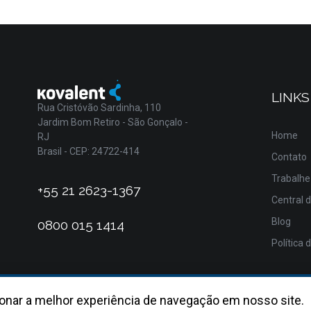
LINKS
Rua Cristóvão Sardinha, 110
Jardim Bom Retiro - São Gonçalo -
Home
RJ
Brasil - CEP: 24722-414
Contato
Trabalhe
+55 21 2623-1367
Central 
Blog
0800 015 1414
Política 
onar a melhor experiência de navegação em nosso site.