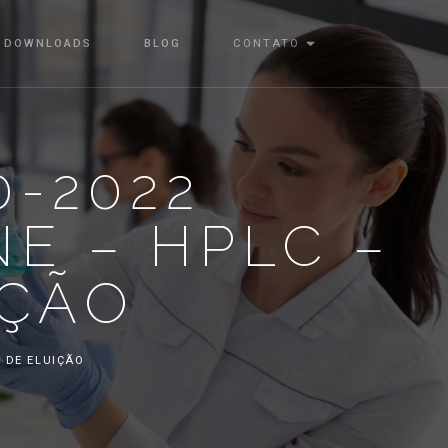
DOWNLOADS
BLOG
CONTATO
0-2022
E – HPLC –
IÇÃO
O DE ELUIÇÃO