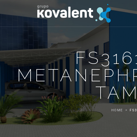
FS316
METANEPHR
TAM
HOME
FS3