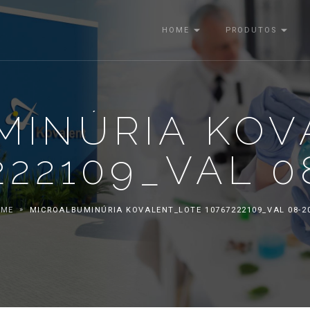
HOME
PRODUTOS
MINÚRIA KOV
222109_VAL 0
OME
MICROALBUMINÚRIA KOVALENT_LOTE 10767222109_VAL 08-2