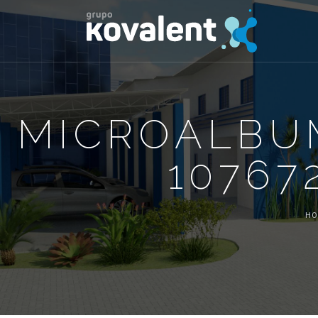
MICROALBU
10767
H