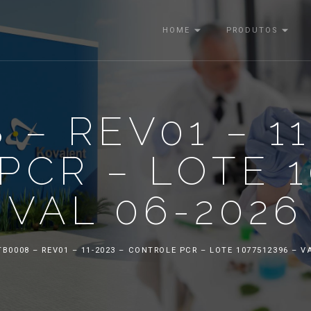
HOME
PRODUTOS
 – REV01 – 11
CR – LOTE 1
VAL 06-2026
TB0008 – REV01 – 11-2023 – CONTROLE PCR – LOTE 1077512396 – VA