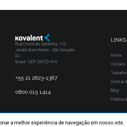
LINKS
Rua Cristóvão Sardinha, 110
Jardim Bom Retiro - São Gonçalo -
Home
RJ
Brasil - CEP: 24722-414
Contato
Trabalhe
+55 21 2623-1367
Central 
Blog
0800 015 1414
Política 
onar a melhor experiência de navegação em nosso site.