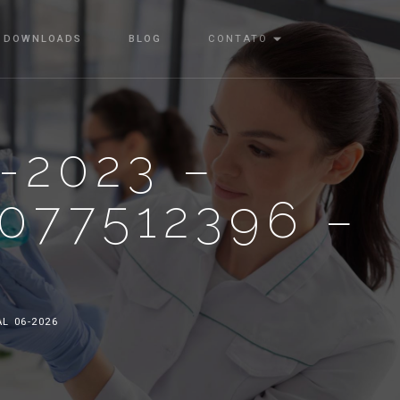
DOWNLOADS
BLOG
CONTATO
-2023 –
077512396 –
L 06-2026