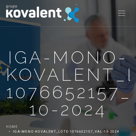
IGA-MONO-
KOVALENT_
1076652157_
10-2024
HOME
IGA-MONO-KOVALENT_LOTE-1076652157_VAL-10-2024