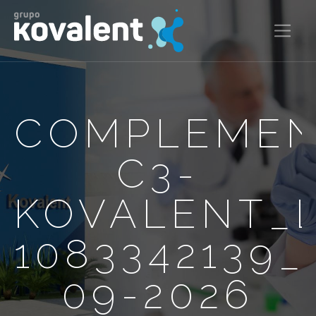
COMPLEMEN
C3-
KOVALENT_
1083342139_
09-2026