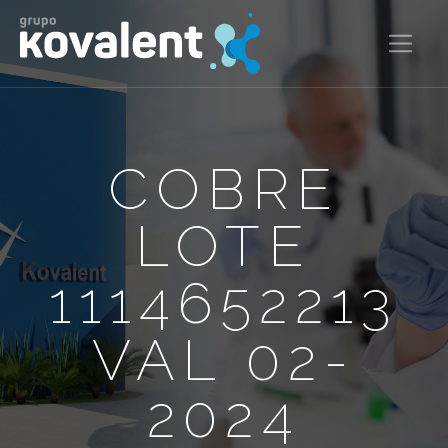
COBRE
LOTE
1114652213
VAL 02-
2024