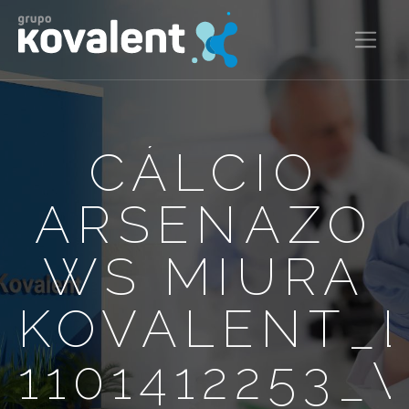
CÁLCIO
ARSENAZO
WS MIURA
KOVALENT_
1101412253_