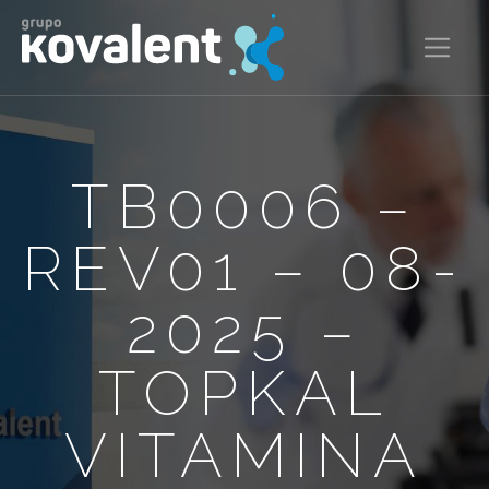
TB0006 –
REV01 – 08-
2025 –
TOPKAL
VITAMINA