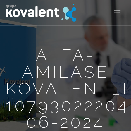
ALFA-
AMILASE
KOVALENT_
1079302220
06-2024