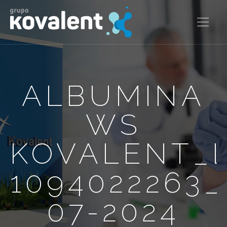
ALBUMINA
WS
KOVALENT_
1094022263
07-2024