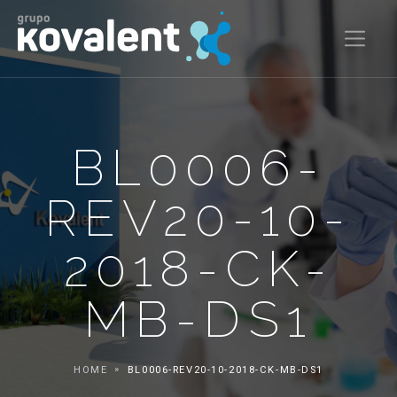
BL0006-
REV20-10-
2018-CK-
MB-DS1
HOME
BL0006-REV20-10-2018-CK-MB-DS1