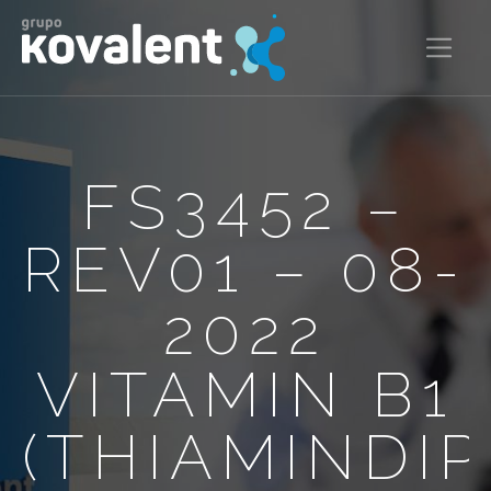
FS3452 –
REV01 – 08-
2022
VITAMIN B1
(THIAMINDI