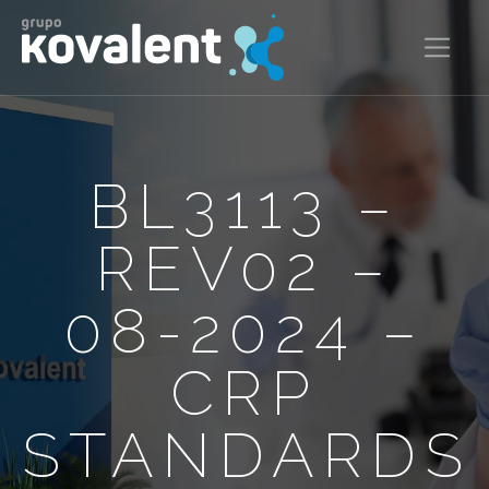
BL3113 –
REV02 –
08-2024 –
CRP
STANDARDS