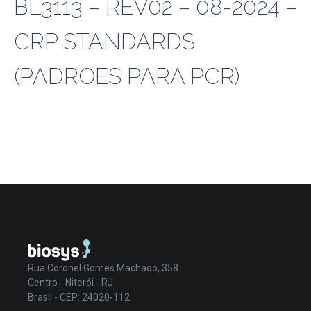
BL3113 – REV02 – 08-2024 –
CRP STANDARDS
(PADROES PARA PCR)
Rua Coronel Gomes Machado, 358
Centro - Niterói - RJ
Brasil - CEP: 24020-112