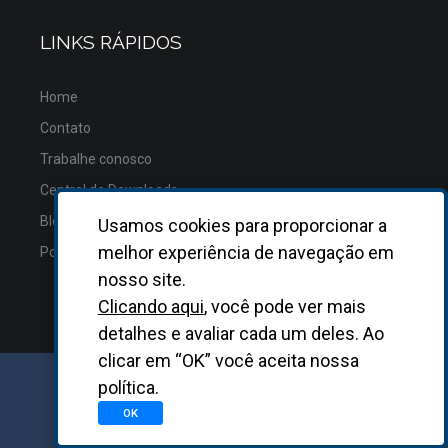
LINKS RÁPIDOS
Home
Contato
Trabalhe conosco
Central de Downloads
Blog
Usamos cookies para proporcionar a
melhor experiência de navegação em
Política de Privacidade
nosso site.
Clicando aqui
, você pode ver mais
detalhes e avaliar cada um deles. Ao
clicar em “OK” você aceita nossa
política.
GRUPO BIOSYS KOVALENT |
2026
OK
Desenvolvido
pela
Asterisco