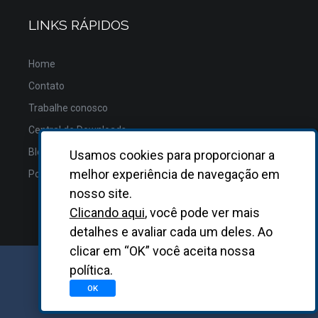
LINKS RÁPIDOS
Home
Contato
Trabalhe conosco
Central de Downloads
Blog
Usamos cookies para proporcionar a
melhor experiência de navegação em
Política de Privacidade
nosso site.
Clicando aqui
, você pode ver mais
detalhes e avaliar cada um deles. Ao
clicar em “OK” você aceita nossa
política.
GRUPO BIOSYS KOVALENT |
2026
OK
Desenvolvido
pela
Asterisco