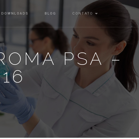
DOWNLOADS
BLOG
CONTATO
ROMA PSA –
016