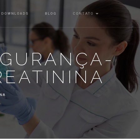
DOWNLOADS
BLOG
CONTATO
EGURANÇA-
EATININA
INA