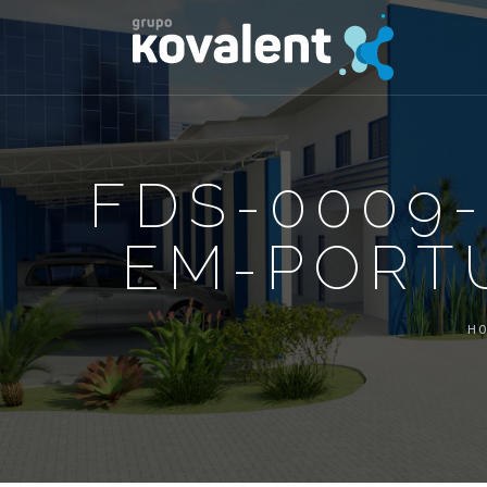
FDS-0009
EM-PORT
H