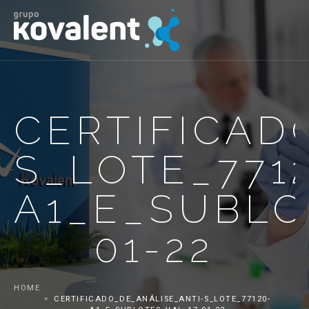
CERTIFICAD
S_LOTE_771
A1_E_SUBLO
01-22
HOME
CERTIFICADO_DE_ANÁLISE_ANTI-S_LOTE_77120-