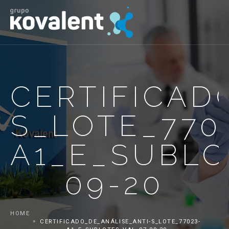
CERTIFICAD
S_LOTE_770
A1_E_SUBLO
09-20
HOME
CERTIFICADO_DE_ANÁLISE_ANTI-S_LOTE_77023-