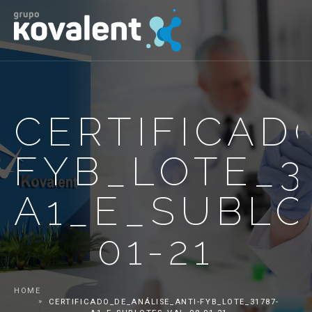
CERTIFICAD
FYB_LOTE_3
A1_E_SUBLO
01-21
HOME
CERTIFICADO_DE_ANÁLISE_ANTI-FYB_LOTE_31787-