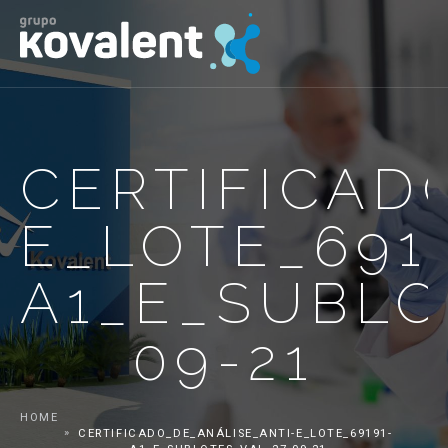
CERTIFICAD
E_LOTE_691
A1_E_SUBLO
09-21
HOME
CERTIFICADO_DE_ANÁLISE_ANTI-E_LOTE_69191-