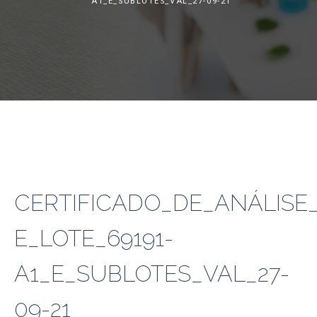
A1_E_SUBLOTES_VAL_27-09-21
CERTIFICADO_DE_ANÁLISE_
E_LOTE_69191-
A1_E_SUBLOTES_VAL_27-
09-21