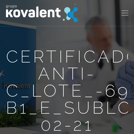
CERTIFICAD
ANTI-
C_LOTE_-69
B1_E_SUBLO
02-21