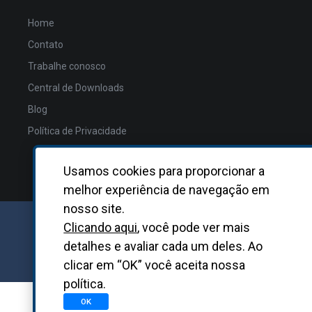
Home
Contato
Trabalhe conosco
Central de Downloads
Blog
Política de Privacidade
Usamos cookies para proporcionar a
melhor experiência de navegação em
nosso site.
Clicando aqui
, você pode ver mais
GRUPO BIOSYS KOVALENT |
2026
detalhes e avaliar cada um deles. Ao
Desenvolvido
pela
Asterisco
clicar em “OK” você aceita nossa
política.
OK