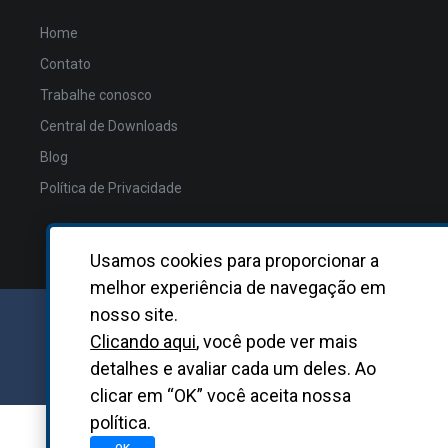
Home
Contato
Trabalhe conosco
Central de Downloads
Blog
Política de Privacidade
Usamos cookies para proporcionar a
melhor experiência de navegação em
nosso site.
GRUPO BIOSYS KOVALENT |
2026
Clicando aqui
, você pode ver mais
detalhes e avaliar cada um deles. Ao
Desenvolvido
pela
Asterisco
clicar em “OK” você aceita nossa
política.