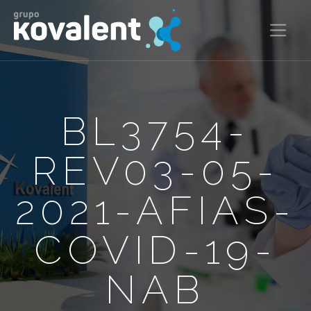
BL3754-
REV03-05-
2021-AFIAS-
COVID-19-
NAB